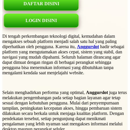
DAFTAR DISINI
LOGIN DISINI
Di tengah perkembangan teknologi digital, kemudahan dalam
mengakses sebuah platform menjadi salah satu hal yang paling
diperhatikan oleh pengguna. Karena itu,
Anggurslot
hadir sebagai
platform yang mengutamakan akses cepat, sistem yang stabil, dan
navigasi yang mudah dipahami. Seluruh halaman dirancang agar
dapat dimuat dengan ringan di berbagai perangkat sehingga
pengguna bisa menemukan informasi yang dibutuhkan tanpa
mengalami kendala saat menjelajahi website.
Selain menghadirkan performa yang optimal,
Anggurslot
juga terus
melakukan pengembangan pada setiap bagian layanan agar tetap
sesuai dengan kebutuhan pengguna. Mulai dari penyempurnaan
tampilan, peningkatan kecepatan akses, hingga pembaruan sistem
dilakukan secara berkala untuk menjaga kualitas platform. Dengan
pendekatan tersebut, setiap pengunjung dapat menikmati
pengalaman yang lebih nyaman saat mengakses informasi melalui
desktop maupun perangkat seluler.