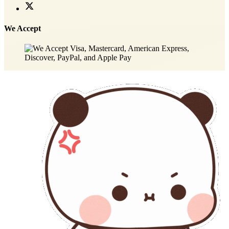
We Accept