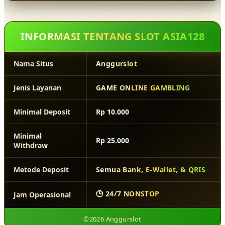
pengguna selalu memperoleh informasi yang akurat dan
terbaru.
INFORMASI TENTANG SLOT ASIA128
Nama Situs
Anggurslot
Jenis Layanan
GAME ONLINE GAMBLING
Minimal Deposit
Rp 10.000
Minimal
Rp 25.000
Withdraw
Metode Deposit
Semua Bank, E-Wallet, & QRIS
🕒 24/7 NONSTOP
Jam Operasional
©2026 Anggurslot