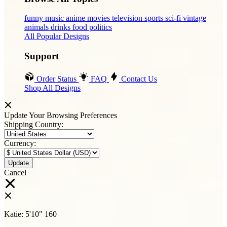
funny
music
anime
movies
television
sports
sci-fi
vintage
animals
drinks
food
politics
All Popular Designs
Support
Order Status
FAQ
Contact Us
Shop All Designs
Update Your Browsing Preferences
Shipping Country:
Currency:
Cancel
Katie:
5'10"
160