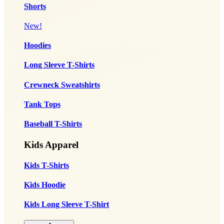
Shorts
New!
Hoodies
Long Sleeve T-Shirts
Crewneck Sweatshirts
Tank Tops
Baseball T-Shirts
Kids Apparel
Kids T-Shirts
Kids Hoodie
Kids Long Sleeve T-Shirt