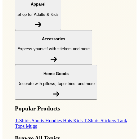
Apparel
Shop for Adults & Kids
Accessories
Express yourself with stickers and more
Home Goods
Decorate with pillows, tapestries, and more
Popular Products
T-Shirts
Shorts
Hoodies
Hats
Kids T-Shirts
Stickers
Tank
Tops
Mugs
Browse All Topics