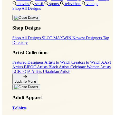
movies
sci-fi
sports
television
vintage
Shop All Designs
Shop Designs
Shop All Designs
SLOT MAXWIN
Newest Designers
Tag
Directory
Artist Collections
Featured Designers
Artists to Watch
Creators to Watch
AAPI
Artists
BIPOC Artists
Black Artists
Celebrate Women Artists
LGBTQIA Artists
Ukrainian Artists
Back To Menu
Adult Apparel
T-Shirts