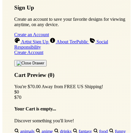
Sign Up
Create an account to save your favorite designs for viewing
anytime, on any device.
Create an Account
Artist Sign Up
About TeePublic
Social
Responsibility
Create Account
Cart Preview (0)
You're
$70.00
Away from
FREE US Shipping!
$0
$70
Your Cart is empty...
Discover something you'll love!
animals
anime
drinks
fantasy
food
funny